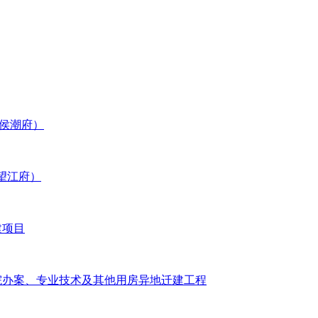
（侯潮府）
（望江府）
建项目
察院办案、专业技术及其他用房异地迁建工程