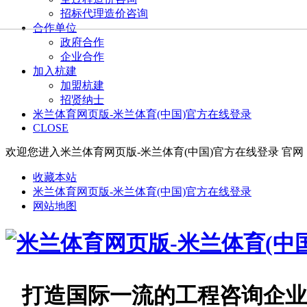
招标代理造价咨询
合作单位
政府合作
企业合作
加入杭建
加盟杭建
招贤纳士
米兰体育网页版-米兰体育(中国)官方在线登录
CLOSE
欢迎您进入米兰体育网页版-米兰体育(中国)官方在线登录 官网
收藏本站
米兰体育网页版-米兰体育(中国)官方在线登录
网站地图
打造国际一流的工程咨询企业