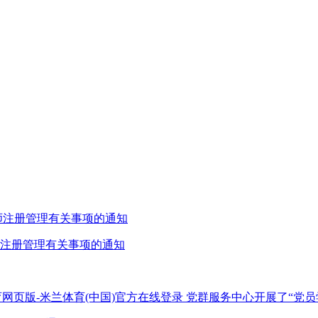
师注册管理有关事项的通知
注册管理有关事项的通知
育网页版-米兰体育(中国)官方在线登录 党群服务中心开展了“党