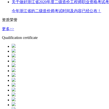
关于做好浙江省2020年度二级造价工程师职业资格考试
今年浙江省的二级造价师考试时间及内容已经公布！
资质荣誉
更多>>
Qualification certificate