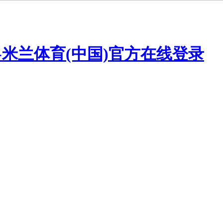
-米兰体育(中国)官方在线登录