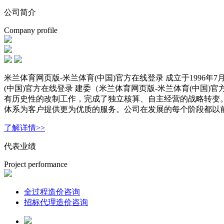
公司简介
Company profile
米兰体育网页版-米兰体育(中国)官方在线登录 成立于1996
(中国)官方在线登录 建委（米兰体育网页版-米兰体育(中国)
有历史性的改制工作，完成了独立核算、自主经营的战略转变。2
体系为客户提供更为优质的服务。公司在发展的每个阶段都以
了解详情>>
代表业绩
Project performance
全过程造价咨询
招标代理造价咨询